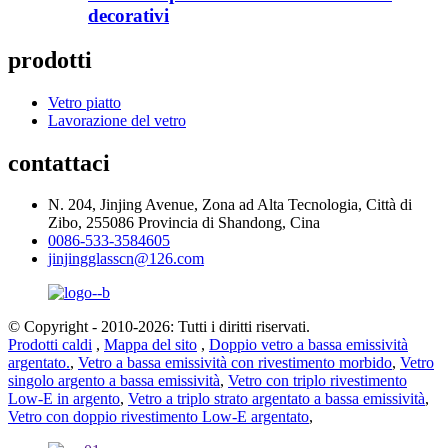
decorativi
prodotti
Vetro piatto
Lavorazione del vetro
contattaci
N. 204, Jinjing Avenue, Zona ad Alta Tecnologia, Città di
Zibo, 255086 Provincia di Shandong, Cina
0086-533-3584605
jinjingglasscn@126.com
© Copyright - 2010-2026: Tutti i diritti riservati.
Prodotti caldi
,
Mappa del sito
,
Doppio vetro a bassa emissività
argentato.
,
Vetro a bassa emissività con rivestimento morbido
,
Vetro
singolo argento a bassa emissività
,
Vetro con triplo rivestimento
Low-E in argento
,
Vetro a triplo strato argentato a bassa emissività
,
Vetro con doppio rivestimento Low-E argentato
,