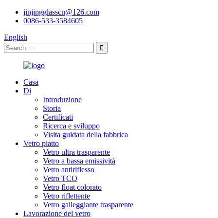
jinjingglasscn@126.com
0086-533-3584605
English
Casa
Di
Introduzione
Storia
Certificati
Ricerca e sviluppo
Visita guidata della fabbrica
Vetro piatto
Vetro ultra trasparente
Vetro a bassa emissività
Vetro antiriflesso
Vetro TCO
Vetro float colorato
Vetro riflettente
Vetro galleggiante trasparente
Lavorazione del vetro