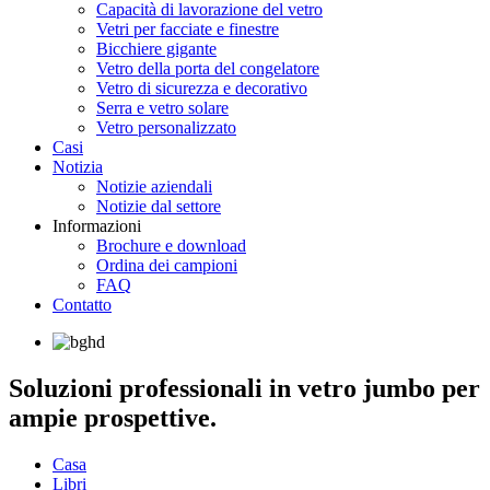
Capacità di lavorazione del vetro
Vetri per facciate e finestre
Bicchiere gigante
Vetro della porta del congelatore
Vetro di sicurezza e decorativo
Serra e vetro solare
Vetro personalizzato
Casi
Notizia
Notizie aziendali
Notizie dal settore
Informazioni
Brochure e download
Ordina dei campioni
FAQ
Contatto
Soluzioni professionali in vetro jumbo per
ampie prospettive.
Casa
Libri