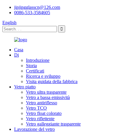
jinjingglasscn@126.com
0086-533-3584605
English
Casa
Di
Introduzione
Storia
Certificati
Ricerca e sviluppo
Visita guidata della fabbrica
Vetro piatto
Vetro ultra trasparente
Vetro a bassa emissività
Vetro antiriflesso
Vetro TCO
Vetro float colorato
Vetro riflettente
Vetro galleggiante trasparente
Lavorazione del vetro