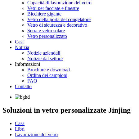
Capacità di lavorazione del vetro
Vetri per facciate e finestre
Bicchiere gigante
Vetro della porta del congelatore
Vetro di sicurezza e decorativo
Serra e vetro solare
Vetro personalizzato
Casi
Notizia
Notizie aziendali
Notizie dal settore
Informazioni
Brochure e download
Ordina dei campioni
FAQ
Contatto
Soluzioni in vetro personalizzate Jinjing
Casa
Libri
Lavorazione del vetro