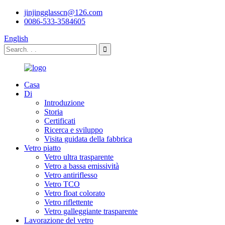
jinjingglasscn@126.com
0086-533-3584605
English
Casa
Di
Introduzione
Storia
Certificati
Ricerca e sviluppo
Visita guidata della fabbrica
Vetro piatto
Vetro ultra trasparente
Vetro a bassa emissività
Vetro antiriflesso
Vetro TCO
Vetro float colorato
Vetro riflettente
Vetro galleggiante trasparente
Lavorazione del vetro