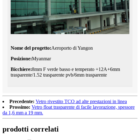
Nome del progetto:
Aeroporto di Yangon
Posizione:
Myanmar
Bicchiere:
8mm F verde basso e temperato +12A+6mm
trasparente/1.52 trasparente pvb/6mm trasparente
Precedente:
Vetro rivestito TCO ad alte prestazioni in linea
Prossimo:
Vetro float trasparente di facile lavorazione, spessore
da 1,6 mm a 19 mm.
prodotti correlati