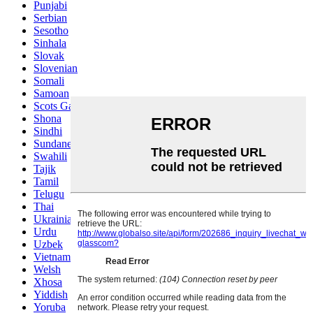
Punjabi
Serbian
Sesotho
Sinhala
Slovak
Slovenian
Somali
Samoan
Scots Gaelic
Shona
Sindhi
Sundanese
Swahili
Tajik
Tamil
Telugu
Thai
Ukrainian
Urdu
Uzbek
Vietnamese
Welsh
Xhosa
Yiddish
Yoruba