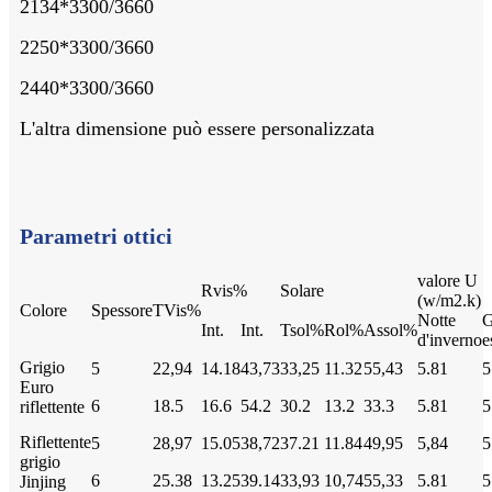
2134*3300/3660
2250*3300/3660
2440*3300/3660
L'altra dimensione può essere personalizzata
Parametri ottici
valore U
Rvis%
Solare
(w/m2.k)
Colore
Spessore
TVis%
Notte
G
Int.
Int.
Tsol%
Rol%
Assol%
d'inverno
e
Grigio
5
22,94
14.18
43,73
33,25
11.32
55,43
5.81
5
Euro
6
18.5
16.6
54.2
30.2
13.2
33.3
5.81
5
riflettente
Riflettente
5
28,97
15.05
38,72
37.21
11.84
49,95
5,84
5
grigio
6
25.38
13.25
39.14
33,93
10,74
55,33
5.81
5
Jinjing