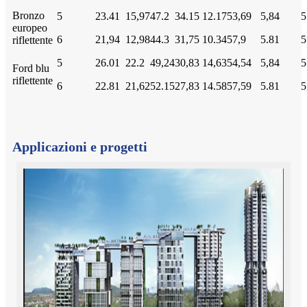
Bronzo
5
23.41
15,97
47.2
34.15
12.17
53,69
5,84
5
europeo
6
21,94
12,98
44.3
31,75
10.34
57,9
5.81
5
riflettente
5
26.01
22.2
49,24
30,83
14,63
54,54
5,84
5
Ford blu
riflettente
6
22.81
21,62
52.15
27,83
14.58
57,59
5.81
5
Applicazioni e progetti