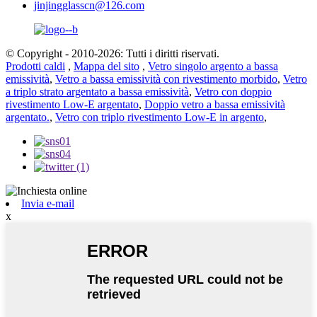
jinjingglasscn@126.com
© Copyright - 2010-2026: Tutti i diritti riservati.
Prodotti caldi
,
Mappa del sito
,
Vetro singolo argento a bassa
emissività
,
Vetro a bassa emissività con rivestimento morbido
,
Vetro
a triplo strato argentato a bassa emissività
,
Vetro con doppio
rivestimento Low-E argentato
,
Doppio vetro a bassa emissività
argentato.
,
Vetro con triplo rivestimento Low-E in argento
,
Invia e-mail
x