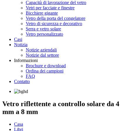
Capacità di lavorazione del vetro
Vetri per facciate e finestre
Bicchiere gigante
Vetro della porta del congelatore
Vetro di sicurezza e decorativo
Serra e vetro solare
Vetro personalizzato
Casi
Notizia
Notizie aziendali
Notizie dal settore
Informazioni
Brochure e download
Ordina dei campioni
FAQ
Contatto
Vetro riflettente a controllo solare da 4
mm a 8 mm
Casa
Libri